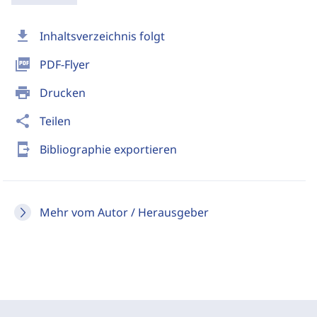
download
Inhaltsverzeichnis folgt
picture_as_pdf
PDF-Flyer
print
Drucken
share
Teilen
send_to_mobile
Bibliographie exportieren
Mehr vom Autor / Herausgeber