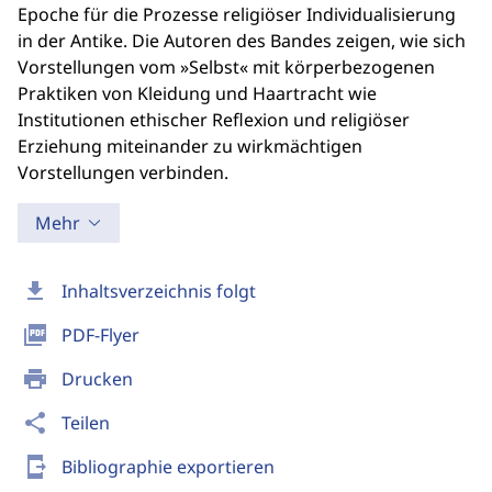
Epoche für die Prozesse religiöser Individualisierung
in der Antike. Die Autoren des Bandes zeigen, wie sich
Vorstellungen vom »Selbst« mit körperbezogenen
Praktiken von Kleidung und Haartracht wie
Institutionen ethischer Reflexion und religiöser
Erziehung miteinander zu wirkmächtigen
Vorstellungen verbinden.
Mehr
download
Inhaltsverzeichnis folgt
picture_as_pdf
PDF-Flyer
print
Drucken
share
Teilen
send_to_mobile
Bibliographie exportieren