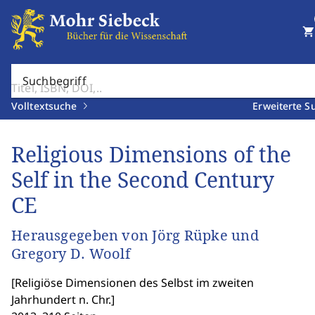
shopping_cart
Suchbegriff
Volltextsuche
Erweiterte S
Religious Dimensions of the
Self in the Second Century
CE
Herausgegeben von Jörg Rüpke und
Gregory D. Woolf
[
Religiöse Dimensionen des Selbst im zweiten
Jahrhundert n. Chr.
]