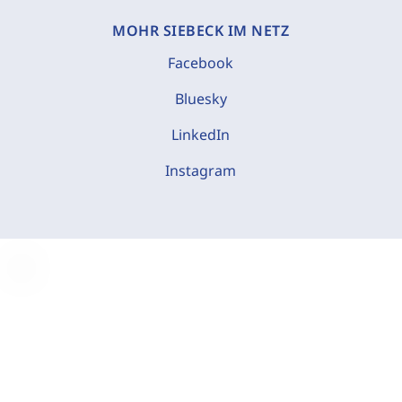
MOHR SIEBECK IM NETZ
Facebook
Bluesky
LinkedIn
Instagram
C
o
o
k
i