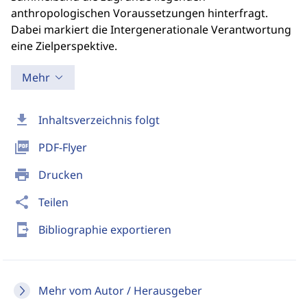
anthropologischen Voraussetzungen hinterfragt.
Dabei markiert die Intergenerationale Verantwortung
eine Zielperspektive.
Mehr
download
Inhaltsverzeichnis folgt
picture_as_pdf
PDF-Flyer
print
Drucken
share
Teilen
send_to_mobile
Bibliographie exportieren
Mehr vom Autor / Herausgeber