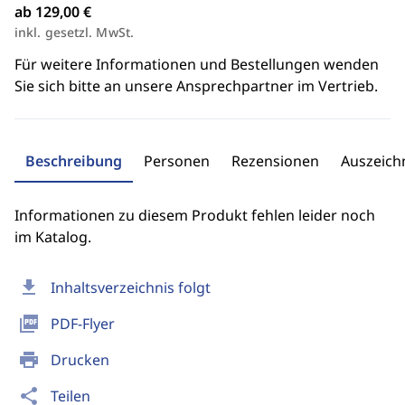
ab 129,00 €
inkl. gesetzl. MwSt.
Für weitere Informationen und Bestellungen wenden
Sie sich bitte an unsere Ansprechpartner im Vertrieb.
Beschreibung
Personen
Rezensionen
Auszeic
Informationen zu diesem Produkt fehlen leider noch
im Katalog.
download
Inhaltsverzeichnis folgt
picture_as_pdf
PDF-Flyer
print
Drucken
share
Teilen