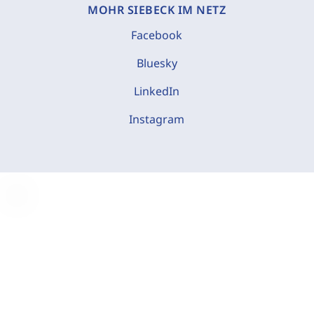
MOHR SIEBECK IM NETZ
Facebook
Bluesky
LinkedIn
Instagram
C
o
o
k
i