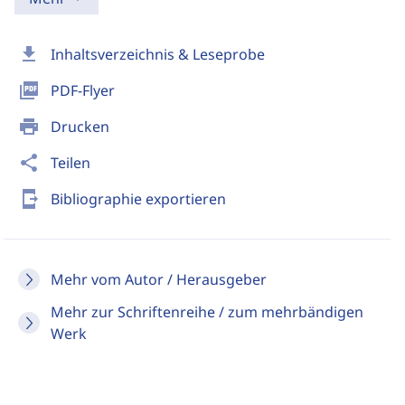
download
Inhaltsverzeichnis & Leseprobe
picture_as_pdf
PDF-Flyer
print
Drucken
share
Teilen
send_to_mobile
Bibliographie exportieren
Mehr vom Autor / Herausgeber
Mehr zur Schriftenreihe / zum mehrbändigen
Werk