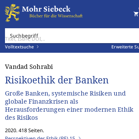
shopping_cart
Suchbegriff
Volltextsuche
Erweiterte S
Vandad Sohrabi
Risikoethik der Banken
Große Banken, systemische Risiken und
globale Finanzkrisen als
Herausforderungen einer modernen Ethik
des Risikos
2020. 418 Seiten.
Perspektiven der Ethik (PE)
15