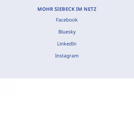
MOHR SIEBECK IM NETZ
Facebook
Bluesky
LinkedIn
Instagram
C
o
o
k
i