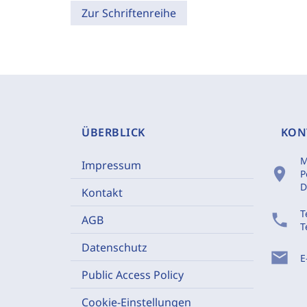
Zur Schriftenreihe
ÜBERBLICK
KON
M
Impressum
location_on
P
D
Kontakt
T
phone
AGB
T
Datenschutz
mail
E
Public Access Policy
Cookie-Einstellungen