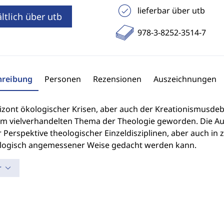
lieferbar über utb
ltlich über utb
978-3-8252-3514-7
hreibung
Personen
Rezensionen
Auszeichnungen
izont ökologischer Krisen, aber auch der Kreationismusdeba
em vielverhandelten Thema der Theologie geworden. Die Au
r Perspektive theologischer Einzeldisziplinen, aber auch
ologisch angemessener Weise gedacht werden kann.
r