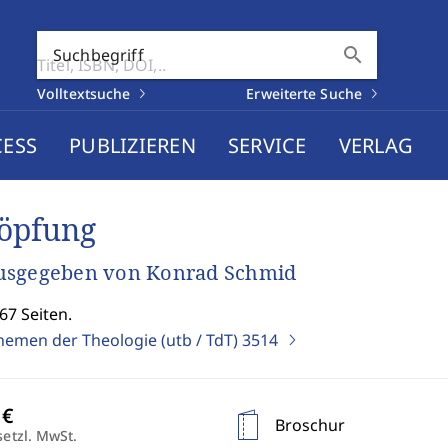
search
Suchbegriff
Volltextsuche
Erweiterte Suche
CESS
PUBLIZIEREN
SERVICE
VERLAG
öpfung
usgegeben von Konrad Schmid
67 Seiten.
Themen der Theologie (utb / TdT)
3514
Broschur
setzl. MwSt.