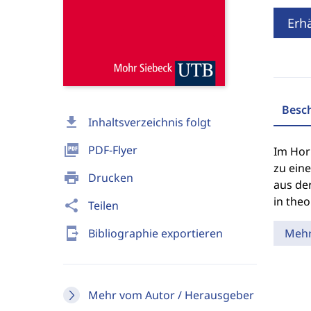
Erhä
Besc
download
Inhaltsverzeichnis folgt
picture_as_pdf
PDF-Flyer
Im Hor
zu ein
print
Drucken
aus de
in the
share
Teilen
send_to_mobile
Bibliographie exportieren
Meh
Mehr vom Autor / Herausgeber