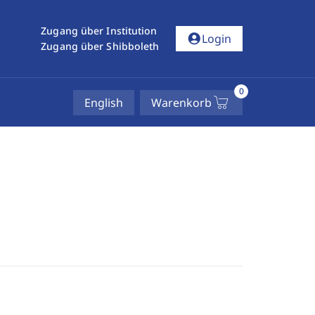
Zugang über Institution
account_circle
Login
Zugang über Shibboleth
0
English
Warenkorb