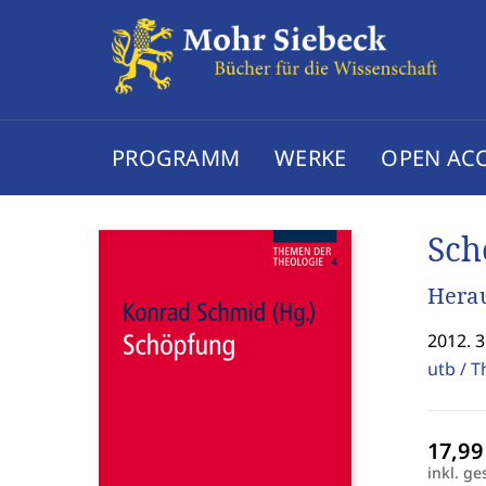
PROGRAMM
WERKE
OPEN AC
Sch
Hera
2012. 3
utb / 
inkl. ge