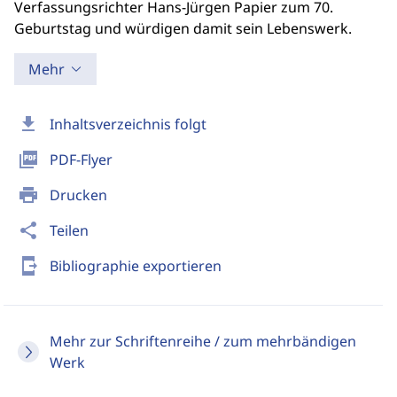
Verfassungsrichter Hans-Jürgen Papier zum 70.
Geburtstag und würdigen damit sein Lebenswerk.
Mehr
download
Inhaltsverzeichnis folgt
picture_as_pdf
PDF-Flyer
print
Drucken
share
Teilen
send_to_mobile
Bibliographie exportieren
Mehr zur Schriftenreihe / zum mehrbändigen
Werk