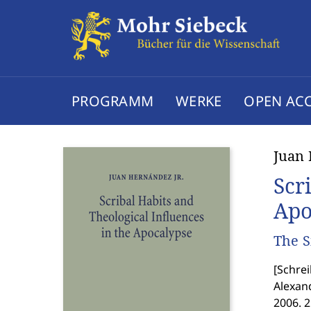
PROGRAMM
WERKE
OPEN AC
Juan
Scr
Apo
The S
[
Schrei
Alexan
2006. 2