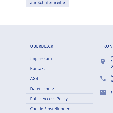
Zur Schriftenreihe
ÜBERBLICK
KON
M
Impressum
location_on
P
D
Kontakt
T
phone
AGB
T
Datenschutz
mail
E
Public Access Policy
Cookie-Einstellungen