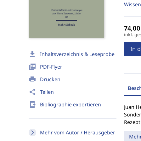
Wissen
inkl. ge
In 
download
Inhaltsverzeichnis & Leseprobe
picture_as_pdf
PDF-Flyer
print
Drucken
Besc
share
Teilen
send_to_mobile
Bibliographie exportieren
Juan He
Sonderl
Rezept
Mehr vom Autor / Herausgeber
Meh