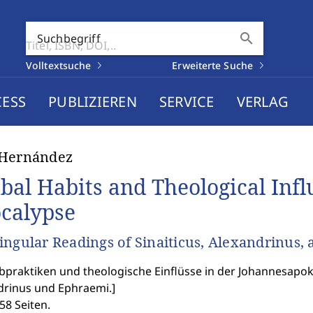
search
Suchbegriff
Volltextsuche
Erweiterte Suche
CESS
PUBLIZIEREN
SERVICE
VERLAG
 Hernández
ibal Habits and Theological Infl
calypse
ingular Readings of Sinaiticus, Alexandrinus,
bpraktiken und theologische Einflüsse in der Johannesapoka
drinus und Ephraemi.
]
58 Seiten.