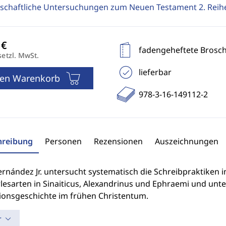
schaftliche Untersuchungen zum Neuen Testament 2. Reih
fadengeheftete Brosc
setzl. MwSt.
lieferbar
den Warenkorb
978-3-16-149112-2
hreibung
Personen
Rezensionen
Auszeichnungen
rnández Jr. untersucht systematisch die Schreibpraktiken i
esarten in Sinaiticus, Alexandrinus und Ephraemi und unter
ionsgeschichte im frühen Christentum.
r