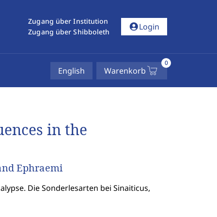
Zugang über Institution
account_circle
Login
Zugang über Shibboleth
0
English
Warenkorb
uences in the
 and Ephraemi
lypse. Die Sonderlesarten bei Sinaiticus,