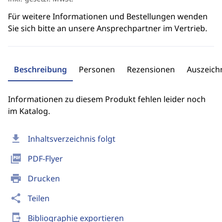
Für weitere Informationen und Bestellungen wenden
Sie sich bitte an unsere Ansprechpartner im Vertrieb.
Beschreibung
Personen
Rezensionen
Auszeic
Informationen zu diesem Produkt fehlen leider noch
im Katalog.
download
Inhaltsverzeichnis folgt
picture_as_pdf
PDF-Flyer
print
Drucken
share
Teilen
send_to_mobile
Bibliographie exportieren