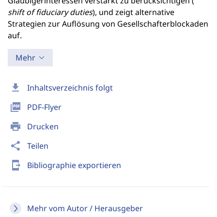
Gläubigerinteressen verstärkt zu berücksichtigen (
shift of fiduciary duties
), und zeigt alternative
Strategien zur Auflösung von Gesellschafterblockaden
auf.
Mehr
download
Inhaltsverzeichnis folgt
picture_as_pdf
PDF-Flyer
print
Drucken
share
Teilen
send_to_mobile
Bibliographie exportieren
Mehr vom Autor / Herausgeber