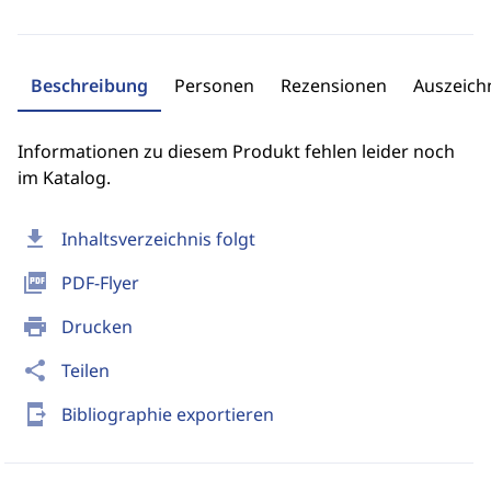
Beschreibung
Personen
Rezensionen
Auszeic
Informationen zu diesem Produkt fehlen leider noch
im Katalog.
download
Inhaltsverzeichnis folgt
picture_as_pdf
PDF-Flyer
print
Drucken
share
Teilen
send_to_mobile
Bibliographie exportieren