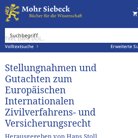
shopping_cart
Suchbegriff
Volltextsuche
Erweiterte S
Stellungnahmen und
Gutachten zum
Europäischen
Internationalen
Zivilverfahrens- und
Versicherungsrecht
Herausgegeben von Hans Stoll