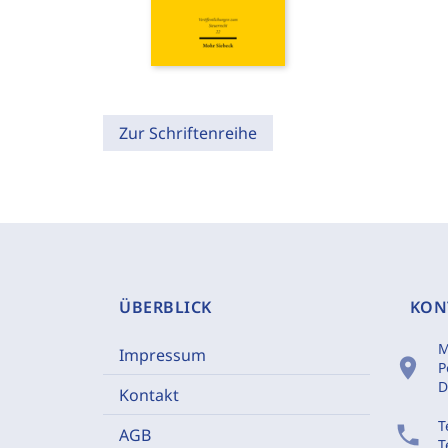
Zur Schriftenreihe
ÜBERBLICK
KON
M
Impressum
location_on
P
D
Kontakt
T
phone
AGB
T