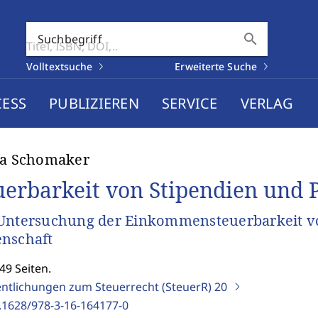
search
Suchbegriff
Volltextsuche
Erweiterte Suche
CESS
PUBLIZIEREN
SERVICE
VERLAG
ca Schomaker
uerbarkeit von Stipendien und 
Untersuchung der Einkommensteuerbarkeit vo
nschaft
49 Seiten.
entlichungen zum Steuerrecht (SteuerR)
20
.1628/978-3-16-164177-0