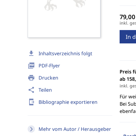
inkl. ge
In 
download
Inhaltsverzeichnis folgt
picture_as_pdf
PDF-Flyer
Preis f
print
Drucken
ab 158,
inkl. ge
share
Teilen
Für we
send_to_mobile
Bibliographie exportieren
Bei Sub
ebenfal
Mehr vom Autor / Herausgeber