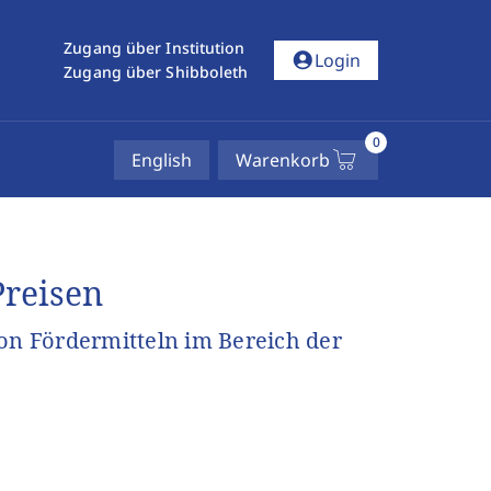
Zugang über Institution
account_circle
Login
Zugang über Shibboleth
0
English
Warenkorb
Preisen
n Fördermitteln im Bereich der