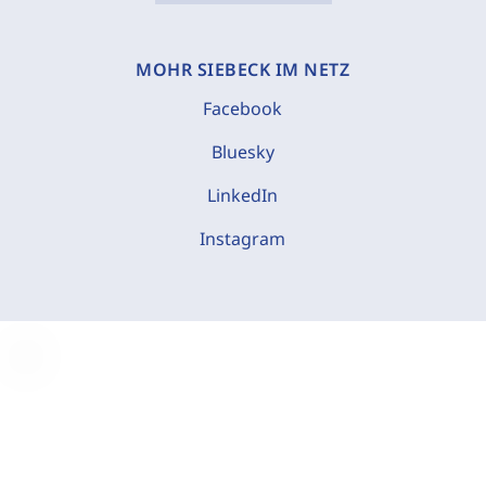
MOHR SIEBECK IM NETZ
Facebook
Bluesky
LinkedIn
Instagram
C
o
o
k