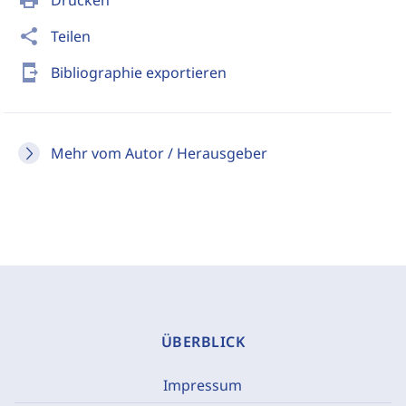
print
Drucken
share
Teilen
send_to_mobile
Bibliographie exportieren
Mehr vom Autor / Herausgeber
ÜBERBLICK
Impressum