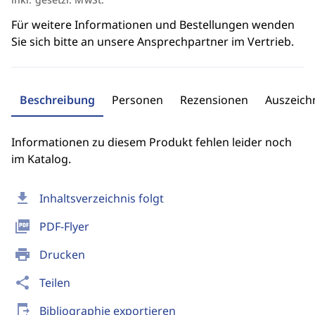
Für weitere Informationen und Bestellungen wenden
Sie sich bitte an unsere Ansprechpartner im Vertrieb.
Beschreibung
Personen
Rezensionen
Auszeic
Informationen zu diesem Produkt fehlen leider noch
im Katalog.
download
Inhaltsverzeichnis folgt
picture_as_pdf
PDF-Flyer
print
Drucken
share
Teilen
send_to_mobile
Bibliographie exportieren