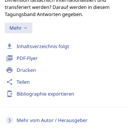
Dimension tatsächlich internationalisiert und
transferiert werden? Darauf werden in diesem
Tagungsband Antworten gegeben.
Mehr
download
Inhaltsverzeichnis folgt
picture_as_pdf
PDF-Flyer
print
Drucken
share
Teilen
send_to_mobile
Bibliographie exportieren
Mehr vom Autor / Herausgeber