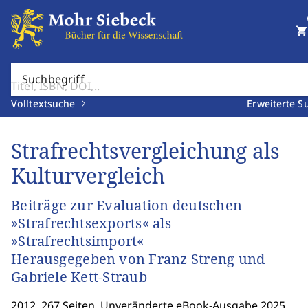
shopping_cart
Suchbegriff
Volltextsuche
Erweiterte S
Strafrechtsvergleichung als
Kulturvergleich
Beiträge zur Evaluation deutschen
»Strafrechtsexports« als
»Strafrechtsimport«
Herausgegeben von Franz Streng und
Gabriele Kett-Straub
2012. 267 Seiten. Unveränderte eBook-Ausgabe 2025.