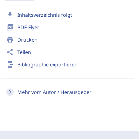
download
Inhaltsverzeichnis folgt
picture_as_pdf
PDF-Flyer
print
Drucken
share
Teilen
send_to_mobile
Bibliographie exportieren
Mehr vom Autor / Herausgeber