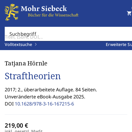
shopping_cart
Suchbegriff
Volltextsuche
Erweiterte S
Tatjana Hörnle
Straftheorien
2017; 2., überarbeitete Auflage. 84 Seiten.
Unveränderte eBook-Ausgabe 2025.
DOI
10.1628/978-3-16-167215-6
inkl. gesetzl. MwSt.