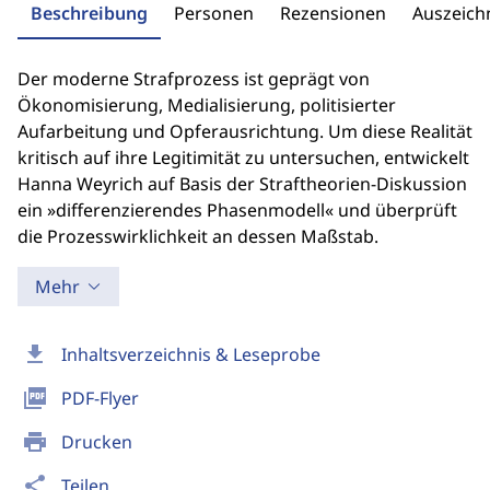
Beschreibung
Personen
Rezensionen
Auszeic
Der moderne Strafprozess ist geprägt von
Ökonomisierung, Medialisierung, politisierter
Aufarbeitung und Opferausrichtung. Um diese Realität
kritisch auf ihre Legitimität zu untersuchen, entwickelt
Hanna Weyrich auf Basis der Straftheorien-Diskussion
ein »differenzierendes Phasenmodell« und überprüft
die Prozesswirklichkeit an dessen Maßstab.
Mehr
download
Inhaltsverzeichnis & Leseprobe
picture_as_pdf
PDF-Flyer
print
Drucken
share
Teilen