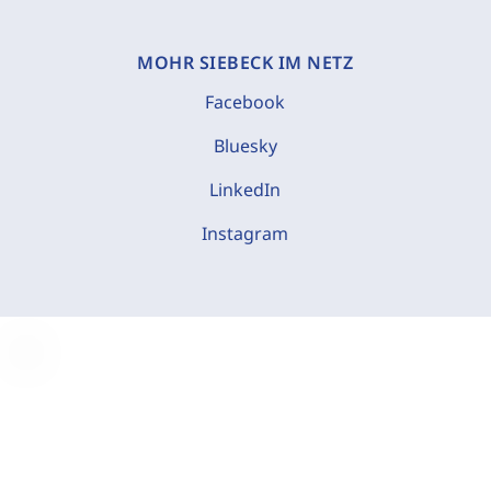
MOHR SIEBECK IM NETZ
Facebook
Bluesky
LinkedIn
Instagram
C
o
o
k