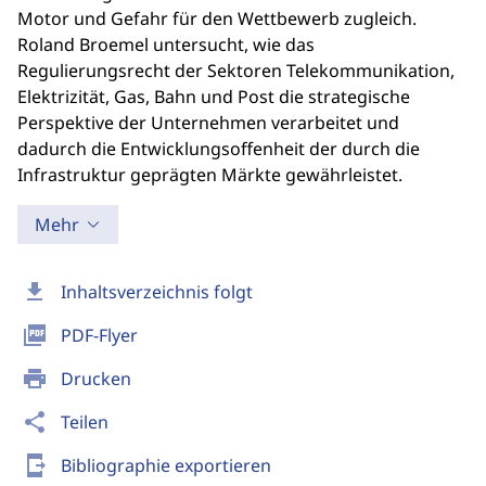
Motor und Gefahr für den Wettbewerb zugleich.
Roland Broemel untersucht, wie das
Regulierungsrecht der Sektoren Telekommunikation,
Elektrizität, Gas, Bahn und Post die strategische
Perspektive der Unternehmen verarbeitet und
dadurch die Entwicklungsoffenheit der durch die
Infrastruktur geprägten Märkte gewährleistet.
Mehr
download
Inhaltsverzeichnis folgt
picture_as_pdf
PDF-Flyer
print
Drucken
share
Teilen
send_to_mobile
Bibliographie exportieren