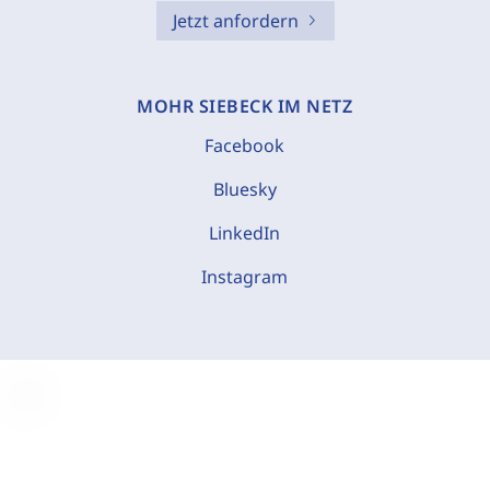
Jetzt anfordern
MOHR SIEBECK IM NETZ
Facebook
Bluesky
LinkedIn
Instagram
C
o
o