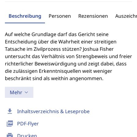
Beschreibung
Personen
Rezensionen
Auszeic
Auf welche Grundlage darf das Gericht seine
Entscheidung über die Wahrheit einer streitigen
Tatsache im Zivilprozess stützen? Joshua Fisher
untersucht das Verhältnis von Strengbeweis und freier
richterlicher Beweiswürdigung und zeigt dabei, dass
die zulässigen Erkenntnisquellen weit weniger
beschränkt sind als weithin angenommen.
Mehr
download
Inhaltsverzeichnis & Leseprobe
picture_as_pdf
PDF-Flyer
print
Drucken