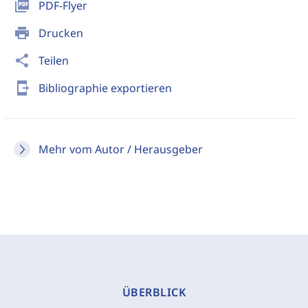
picture_as_pdf
PDF-Flyer
print
Drucken
share
Teilen
send_to_mobile
Bibliographie exportieren
Mehr vom Autor / Herausgeber
ÜBERBLICK