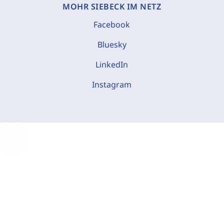
MOHR SIEBECK IM NETZ
Facebook
Bluesky
LinkedIn
Instagram
C
o
o
k
i