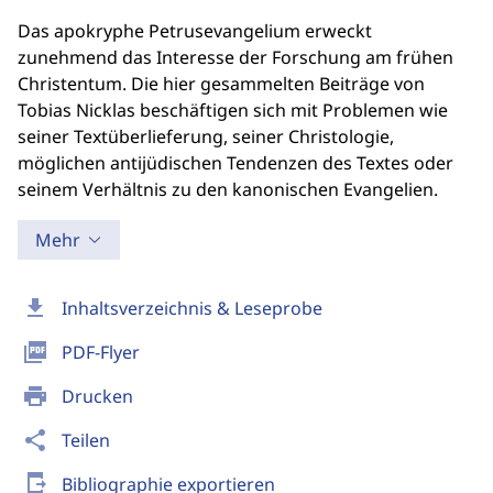
Das apokryphe Petrusevangelium erweckt
zunehmend das Interesse der Forschung am frühen
Christentum. Die hier gesammelten Beiträge von
Tobias Nicklas beschäftigen sich mit Problemen wie
seiner Textüberlieferung, seiner Christologie,
möglichen antijüdischen Tendenzen des Textes oder
seinem Verhältnis zu den kanonischen Evangelien.
Mehr
download
Inhaltsverzeichnis & Leseprobe
picture_as_pdf
PDF-Flyer
print
Drucken
share
Teilen
send_to_mobile
Bibliographie exportieren