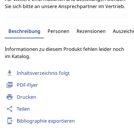
Sie sich bitte an unsere Ansprechpartner im Vertrieb.
Beschreibung
Personen
Rezensionen
Auszeic
Informationen zu diesem Produkt fehlen leider noch
im Katalog.
download
Inhaltsverzeichnis folgt
picture_as_pdf
PDF-Flyer
print
Drucken
share
Teilen
send_to_mobile
Bibliographie exportieren