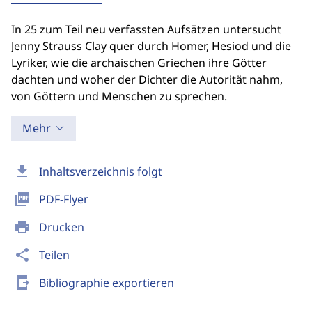
In 25 zum Teil neu verfassten Aufsätzen untersucht
Jenny Strauss Clay quer durch Homer, Hesiod und die
Lyriker, wie die archaischen Griechen ihre Götter
dachten und woher der Dichter die Autorität nahm,
von Göttern und Menschen zu sprechen.
Mehr
download
Inhaltsverzeichnis folgt
picture_as_pdf
PDF-Flyer
print
Drucken
share
Teilen
send_to_mobile
Bibliographie exportieren