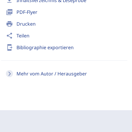
download
Inhaltsverzeichnis & Leseprobe
picture_as_pdf
PDF-Flyer
print
Drucken
share
Teilen
send_to_mobile
Bibliographie exportieren
Mehr vom Autor / Herausgeber