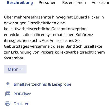
Beschreibung
Personen
Rezensionen
Auszeic
Über mehrere Jahrzehnte hinweg hat Eduard Picker in
gewichtigen Einzelbeiträgen eine
kollektivarbeitsrechtliche Gesamtkonzeption
entwickelt, die in ihrer systematischen Kohärenz
ihresgleichen sucht. Aus Anlass seines 80.
Geburtstages versammelt dieser Band Schlüsseltexte
zur Erkundung von Pickers kollektivarbeitsrechtlichem
Systembau.
Mehr
download
Inhaltsverzeichnis & Leseprobe
picture_as_pdf
PDF-Flyer
print
Drucken