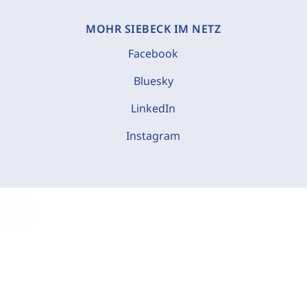
MOHR SIEBECK IM NETZ
Facebook
Bluesky
LinkedIn
Instagram
C
o
o
k