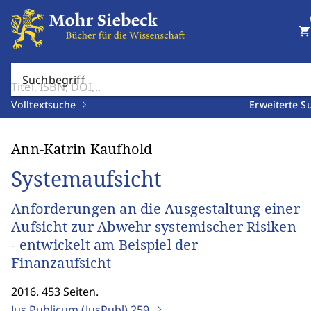
shopping_cart
Suchbegriff
Volltextsuche
Erweiterte S
Ann-Katrin Kaufhold
Systemaufsicht
Anforderungen an die Ausgestaltung einer
Aufsicht zur Abwehr systemischer Risiken
- entwickelt am Beispiel der
Finanzaufsicht
2016. 453 Seiten.
Jus Publicum (JusPubl)
259