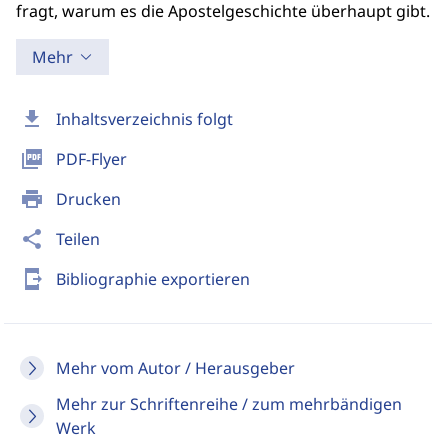
fragt, warum es die Apostelgeschichte überhaupt gibt.
Mehr
download
Inhaltsverzeichnis folgt
picture_as_pdf
PDF-Flyer
print
Drucken
share
Teilen
send_to_mobile
Bibliographie exportieren
Mehr vom Autor / Herausgeber
Mehr zur Schriftenreihe / zum mehrbändigen
Werk