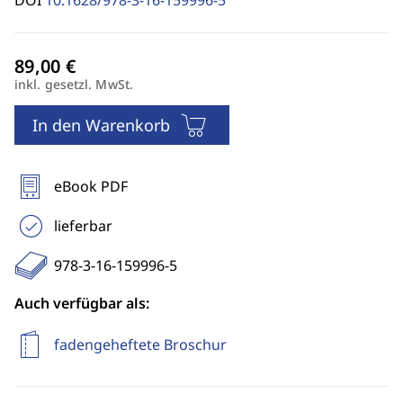
DOI
10.1628/978-3-16-159996-5
inkl. gesetzl. MwSt.
In den Warenkorb
eBook PDF
lieferbar
978-3-16-159996-5
Auch verfügbar als:
fadengeheftete Broschur