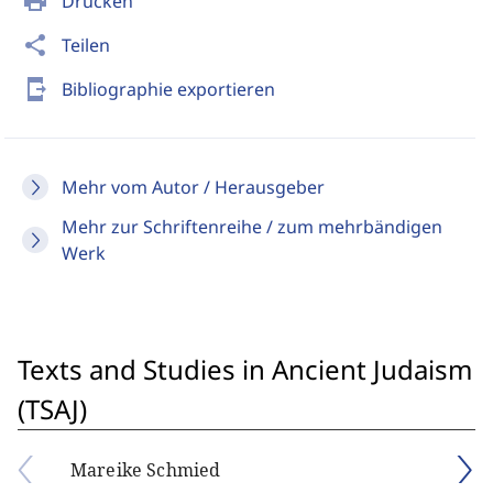
print
Drucken
share
Teilen
send_to_mobile
Bibliographie exportieren
Mehr vom Autor / Herausgeber
Mehr zur Schriftenreihe / zum mehrbändigen
Werk
Texts and Studies in Ancient Judaism
(TSAJ)
Mareike Schmied