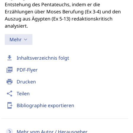
Entstehung des Pentateuchs, indem er die
Erzählungen über Moses Berufung (Ex 3-4) und den
Auszug aus Ägypten (Ex 5-13) redaktionskritisch
analysiert.
Mehr
download
Inhaltsverzeichnis folgt
picture_as_pdf
PDF-Flyer
print
Drucken
share
Teilen
send_to_mobile
Bibliographie exportieren
Mehr vom Autor / Herausgeber