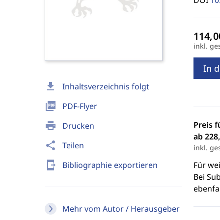
DOI
10
inkl. ge
In 
download
Inhaltsverzeichnis folgt
picture_as_pdf
PDF-Flyer
Preis f
print
Drucken
ab 228,
share
Teilen
inkl. ge
send_to_mobile
Bibliographie exportieren
Für we
Bei Sub
ebenfal
Mehr vom Autor / Herausgeber