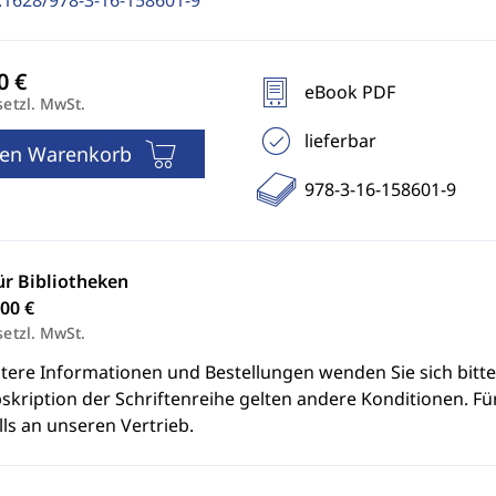
.1628/978-3-16-158601-9
eBook PDF
setzl. MwSt.
lieferbar
den Warenkorb
978-3-16-158601-9
ür Bibliotheken
00 €
setzl. MwSt.
itere Informationen und Bestellungen wenden Sie sich bitt
skription der Schriftenreihe gelten andere Konditionen. Fü
ls an unseren Vertrieb.