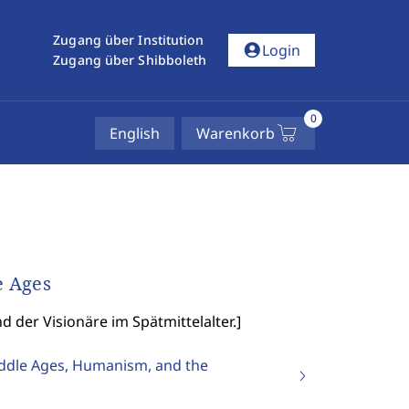
Zugang über Institution
account_circle
Login
Zugang über Shibboleth
0
English
Warenkorb
e Ages
 der Visionäre im Spätmittelalter.
]
iddle Ages, Humanism, and the