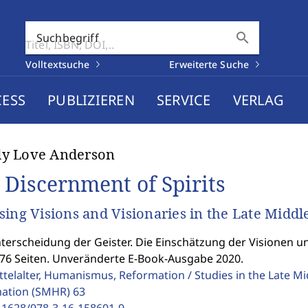
search
Suchbegriff
Volltextsuche
Erweiterte Suche
CESS
PUBLIZIEREN
SERVICE
VERLAG
y Love Anderson
 Discernment of Spirits
sing Visions and Visionaries in the Late Middl
terscheidung der Geister. Die Einschätzung der Visionen und
276 Seiten. Unveränderte E-Book-Ausgabe 2020.
ttelalter, Humanismus, Reformation / Studies in the Late M
ation (SMHR)
63