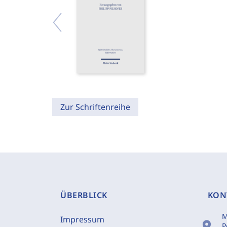
Zur Schriftenreihe
ÜBERBLICK
KON
M
Impressum
location_on
P