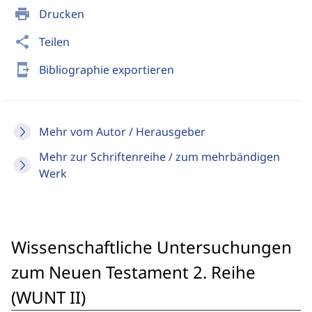
print
Drucken
share
Teilen
send_to_mobile
Bibliographie exportieren
Mehr vom Autor / Herausgeber
Mehr zur Schriftenreihe / zum mehrbändigen
Werk
Wissenschaftliche Untersuchungen
zum Neuen Testament 2. Reihe
(WUNT II)