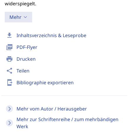
widerspiegelt.
Mehr
download
Inhaltsverzeichnis & Leseprobe
picture_as_pdf
PDF-Flyer
print
Drucken
share
Teilen
send_to_mobile
Bibliographie exportieren
Mehr vom Autor / Herausgeber
Mehr zur Schriftenreihe / zum mehrbändigen
Werk