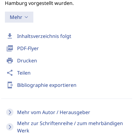
Hamburg vorgestellt wurden.
Mehr
download
Inhaltsverzeichnis folgt
picture_as_pdf
PDF-Flyer
print
Drucken
share
Teilen
send_to_mobile
Bibliographie exportieren
Mehr vom Autor / Herausgeber
Mehr zur Schriftenreihe / zum mehrbändigen
Werk