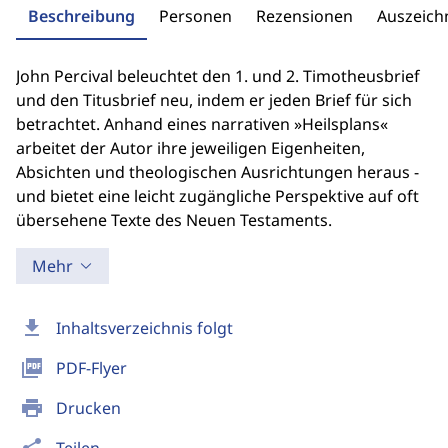
Beschreibung
Personen
Rezensionen
Auszeic
John Percival beleuchtet den 1. und 2. Timotheusbrief
und den Titusbrief neu, indem er jeden Brief für sich
betrachtet. Anhand eines narrativen »Heilsplans«
arbeitet der Autor ihre jeweiligen Eigenheiten,
Absichten und theologischen Ausrichtungen heraus -
und bietet eine leicht zugängliche Perspektive auf oft
übersehene Texte des Neuen Testaments.
Mehr
download
Inhaltsverzeichnis folgt
picture_as_pdf
PDF-Flyer
print
Drucken