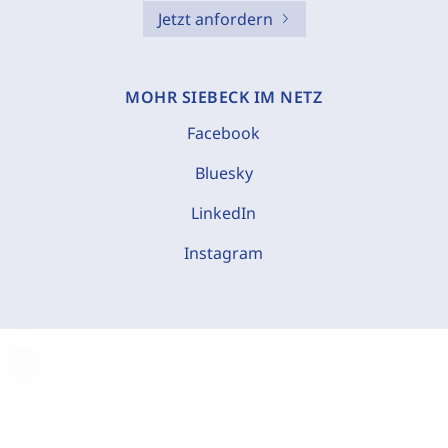
Jetzt anfordern
MOHR SIEBECK IM NETZ
Facebook
Bluesky
LinkedIn
Instagram
C
o
o