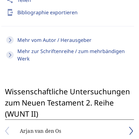
share
Teilen
send_to_mobile
Bibliographie exportieren
Mehr vom Autor / Herausgeber
Mehr zur Schriftenreihe / zum mehrbändigen
Werk
Wissenschaftliche Untersuchungen
zum Neuen Testament 2. Reihe
(WUNT II)
Arjan van den Os