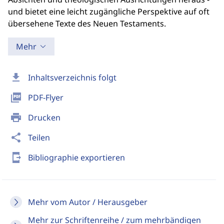
und bietet eine leicht zugängliche Perspektive auf oft
übersehene Texte des Neuen Testaments.
Mehr
download
Inhaltsverzeichnis folgt
picture_as_pdf
PDF-Flyer
print
Drucken
share
Teilen
send_to_mobile
Bibliographie exportieren
Mehr vom Autor / Herausgeber
Mehr zur Schriftenreihe / zum mehrbändigen