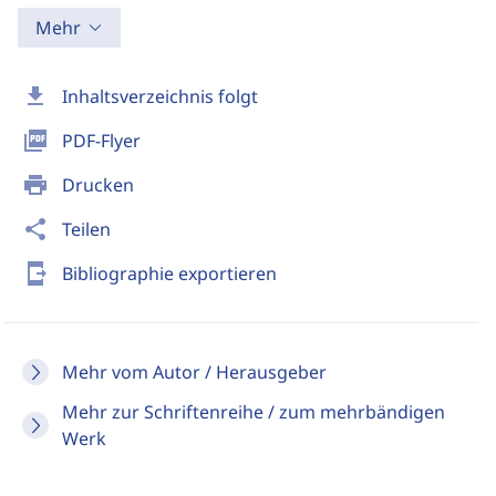
Mehr
download
Inhaltsverzeichnis folgt
picture_as_pdf
PDF-Flyer
print
Drucken
share
Teilen
send_to_mobile
Bibliographie exportieren
Mehr vom Autor / Herausgeber
Mehr zur Schriftenreihe / zum mehrbändigen
Werk