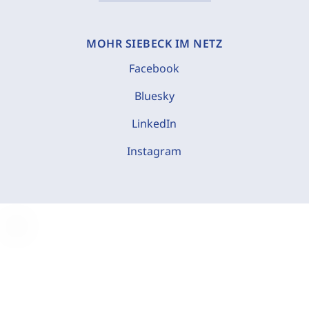
MOHR SIEBECK IM NETZ
Facebook
Bluesky
LinkedIn
Instagram
C
o
o
k