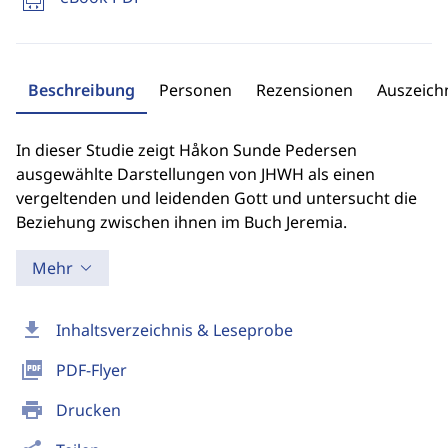
Beschreibung
Personen
Rezensionen
Auszeic
In dieser Studie zeigt Håkon Sunde Pedersen
ausgewählte Darstellungen von JHWH als einen
vergeltenden und leidenden Gott und untersucht die
Beziehung zwischen ihnen im Buch Jeremia.
Mehr
download
Inhaltsverzeichnis & Leseprobe
picture_as_pdf
PDF-Flyer
print
Drucken