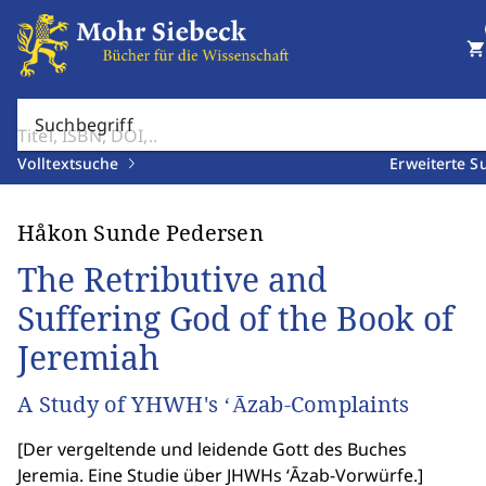
shopping_cart
Suchbegriff
Volltextsuche
Erweiterte S
Håkon Sunde Pedersen
The Retributive and
Suffering God of the Book of
Jeremiah
A Study of YHWH's ʻĀzab-Complaints
[
Der vergeltende und leidende Gott des Buches
Jeremia. Eine Studie über JHWHs ʻĀzab-Vorwürfe.
]