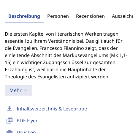
Beschreibung
Personen
Rezensionen
Auszeic
Die ersten Kapitel von literarischen Werken tragen
essentiell zu ihrem Verständnis bei. Das gilt auch für
die Evangelien. Francesco Filannino zeigt, dass der
einleitende Abschnitt des Markusevangeliums (Mk 1,1-
15) ein wichtiger Zugangsschlüssel zur gesamten
Erzählung ist, weil darin die Hauptinhalte der
Theologie des Evangelisten antizipiert werden.
Mehr
download
Inhaltsverzeichnis & Leseprobe
picture_as_pdf
PDF-Flyer
print
Drucken