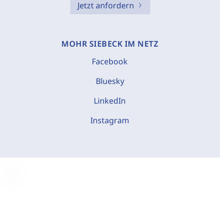
Jetzt anfordern
MOHR SIEBECK IM NETZ
Facebook
Bluesky
LinkedIn
Instagram
C
o
o