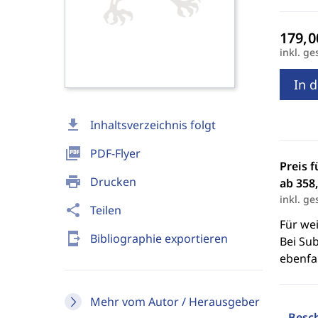
inkl. ge
In 
download
Inhaltsverzeichnis folgt
picture_as_pdf
PDF-Flyer
Preis f
print
Drucken
ab 358,
inkl. ge
share
Teilen
Für we
send_to_mobile
Bibliographie exportieren
Bei Sub
ebenfal
Mehr vom Autor / Herausgeber
Besc