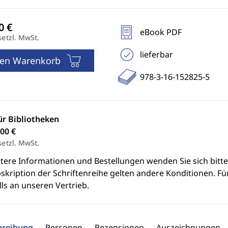
eBook PDF
setzl. MwSt.
lieferbar
den Warenkorb
978-3-16-152825-5
ür Bibliotheken
00 €
setzl. MwSt.
itere Informationen und Bestellungen wenden Sie sich bitt
skription der Schriftenreihe gelten andere Konditionen. Fü
ls an unseren Vertrieb.
hreibung
Personen
Rezensionen
Auszeichnungen