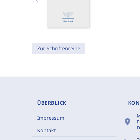
Zur Schriftenreihe
ÜBERBLICK
KON
M
Impressum
location_on
P
D
Kontakt
T