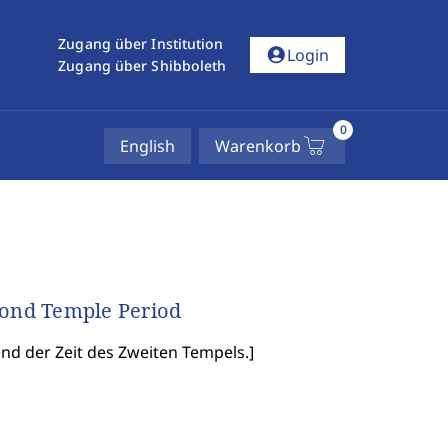
Zugang über Institution
account_circle
Login
Zugang über Shibboleth
0
English
Warenkorb
cond Temple Period
d der Zeit des Zweiten Tempels.
]