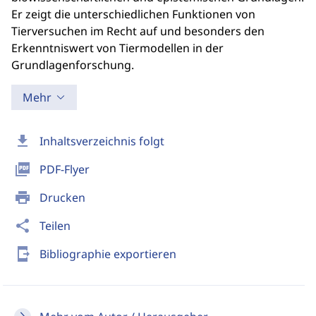
Er zeigt die unterschiedlichen Funktionen von
Tierversuchen im Recht auf und besonders den
Erkenntniswert von Tiermodellen in der
Grundlagenforschung.
Mehr
download
Inhaltsverzeichnis folgt
picture_as_pdf
PDF-Flyer
print
Drucken
share
Teilen
send_to_mobile
Bibliographie exportieren