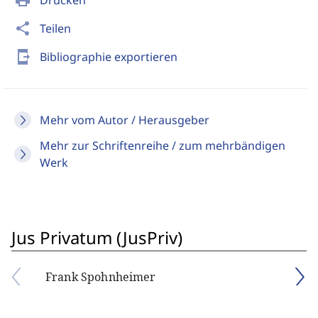
print
Drucken
share
Teilen
send_to_mobile
Bibliographie exportieren
Mehr vom Autor / Herausgeber
Mehr zur Schriftenreihe / zum mehrbändigen
Werk
Jus Privatum (JusPriv)
Frank Spohnheimer