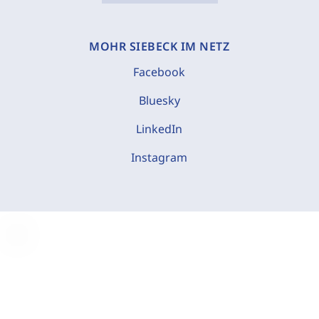
MOHR SIEBECK IM NETZ
Facebook
Bluesky
LinkedIn
Instagram
C
o
o
k