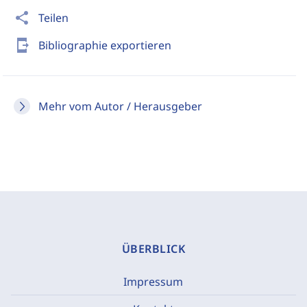
share
Teilen
send_to_mobile
Bibliographie exportieren
Mehr vom Autor / Herausgeber
ÜBERBLICK
Impressum