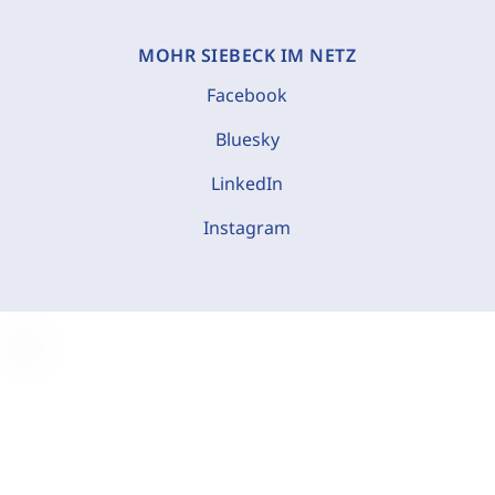
MOHR SIEBECK IM NETZ
Facebook
Bluesky
LinkedIn
Instagram
C
o
o
k