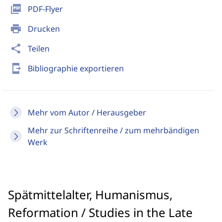
picture_as_pdf
PDF-Flyer
print
Drucken
share
Teilen
send_to_mobile
Bibliographie exportieren
Mehr vom Autor / Herausgeber
Mehr zur Schriftenreihe / zum mehrbändigen
Werk
Spätmittelalter, Humanismus,
Reformation / Studies in the Late