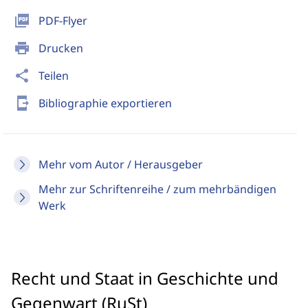
picture_as_pdf
PDF-Flyer
print
Drucken
share
Teilen
send_to_mobile
Bibliographie exportieren
Mehr vom Autor / Herausgeber
Mehr zur Schriftenreihe / zum mehrbändigen
Werk
Recht und Staat in Geschichte und
Gegenwart (RuSt)