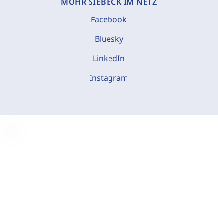
MOHR SIEBECK IM NETZ
Facebook
Bluesky
LinkedIn
Instagram
C
o
o
k
i
e