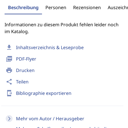
Beschreibung
Personen
Rezensionen
Auszeic
Informationen zu diesem Produkt fehlen leider noch
im Katalog.
download
Inhaltsverzeichnis & Leseprobe
picture_as_pdf
PDF-Flyer
print
Drucken
share
Teilen
send_to_mobile
Bibliographie exportieren
Mehr vom Autor / Herausgeber