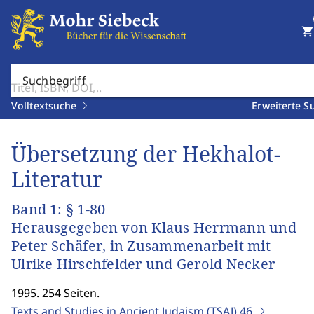
shopping_cart
Suchbegriff
Volltextsuche
Erweiterte S
Übersetzung der Hekhalot-
Literatur
Band 1: § 1-80
Herausgegeben von Klaus Herrmann und
Peter Schäfer, in Zusammenarbeit mit
Ulrike Hirschfelder und Gerold Necker
1995. 254 Seiten.
Texts and Studies in Ancient Judaism (TSAJ)
46