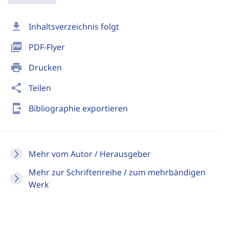
download
Inhaltsverzeichnis folgt
picture_as_pdf
PDF-Flyer
print
Drucken
share
Teilen
send_to_mobile
Bibliographie exportieren
Mehr vom Autor / Herausgeber
Mehr zur Schriftenreihe / zum mehrbändigen
Werk