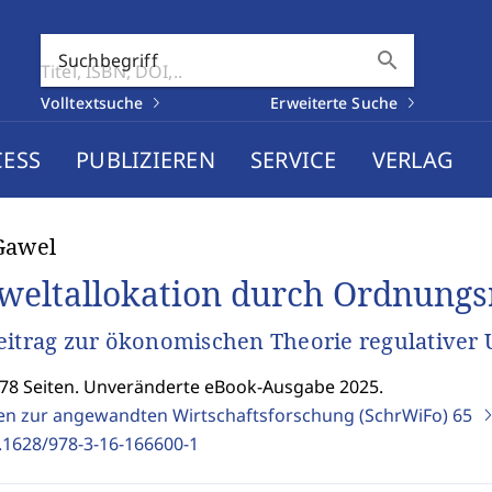
search
Suchbegriff
Volltextsuche
Erweiterte Suche
CESS
PUBLIZIEREN
SERVICE
VERLAG
Gawel
eltallokation durch Ordnungs
eitrag zur ökonomischen Theorie regulativer 
278 Seiten. Unveränderte eBook-Ausgabe 2025.
ten zur angewandten Wirtschaftsforschung (SchrWiFo)
65
.1628/978-3-16-166600-1