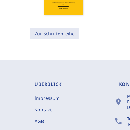
Zur Schriftenreihe
ÜBERBLICK
KON
M
Impressum
location_on
P
D
Kontakt
T
phone
AGB
T