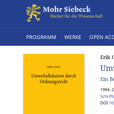
PROGRAMM
WERKE
OPEN AC
Erik 
Umw
Ein B
1994. 
Schrif
DOI
10