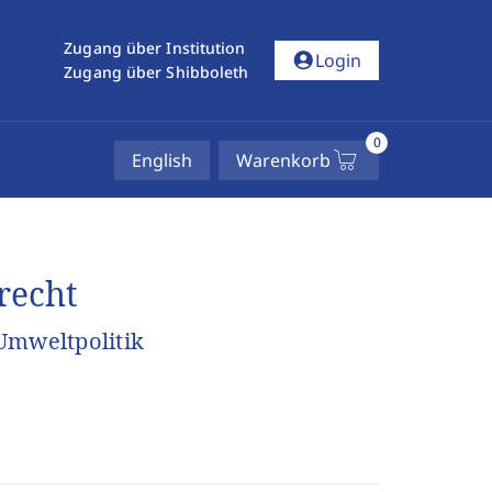
Zugang über Institution
account_circle
Login
Zugang über Shibboleth
0
English
Warenkorb
recht
Umweltpolitik