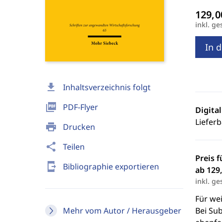
inkl. ge
In 
download
Inhaltsverzeichnis folgt
picture_as_pdf
PDF-Flyer
Digita
Lieferb
print
Drucken
share
Teilen
Preis f
send_to_mobile
Bibliographie exportieren
ab 129,
inkl. ge
Für we
Mehr vom Autor / Herausgeber
Bei Sub